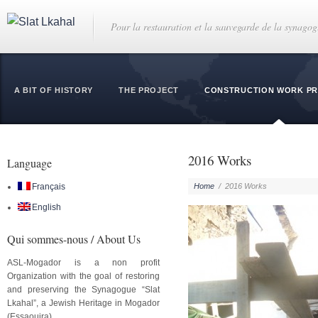
Pour la restauration et la sauvegarde de la synago
A BIT OF HISTORY
THE PROJECT
CONSTRUCTION WORK P
2016 Works
Language
Français
Home
/
2016 Works
English
Qui sommes-nous / About Us
ASL-Mogador is a non profit
Organization with the goal of restoring
and preserving the Synagogue “Slat
Lkahal”, a Jewish Heritage in Mogador
(Essaouira).