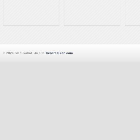
© 2026 Slat Lkahal. Un site
TresTresBien.com