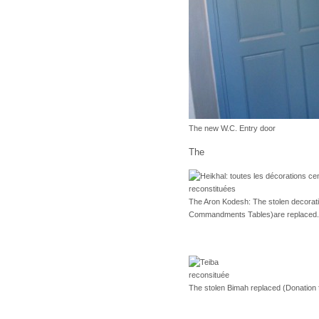
The new W.C. Entry door
The
The Aron Kodesh: The stolen decorati
Commandments Tables)are replaced.
The stolen Bimah replaced (Donation