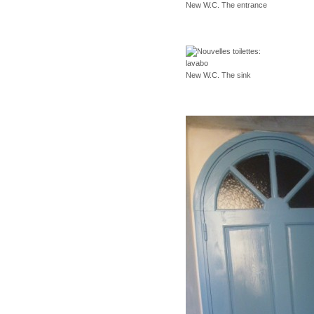
New W.C. The entrance
New W.C. The sink