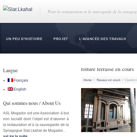
Pour la restauration et la sauvegarde de la synago
UN PEU D’HISTOIRE
PROJET
L’AVANCÉE DES TRAVAUX
toiture terrasse en cours
Langue
Français
Home
/
Travaux en cours
/
Current
English
Qui sommes-nous / About Us
ASL Mogador est une Association à but
non lucratif dont l’objet est d’œuvrer à
la restauration et à la sauvegarde de la
Synagogue Slat Lkahal de Mogador...
>>Lire la suite