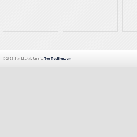
© 2026 Slat Lkahal. Un site
TresTresBien.com