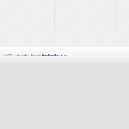
© 2026 Slat Lkahal. Un site
TresTresBien.com