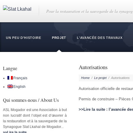
Pour la restauration et la sauvegarde de la synago
UN PEU D’HISTOIRE
PROJET
L’AVANCÉE DES TRAVAUX
Autorisations
Langue
Français
Home
/
Le projet
/
Autorisations
English
Autorisation officielle de restau
Qui sommes-nous / About Us
Permis de construire – Pièces
>>Lire la suite : l’avancée de
ASL Mogador est une Association à but
non lucratif dont l’objet est d’œuvrer à
la restauration et à la sauvegarde de la
Synagogue Slat Lkahal de Mogador...
>>Lire la suite